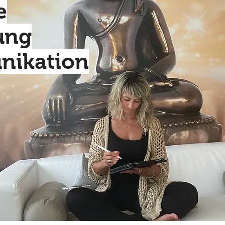
e
ung
ikation