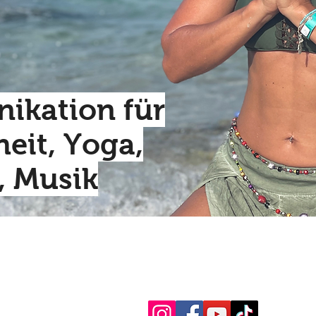
kation für
eit, Yoga,
, Musik