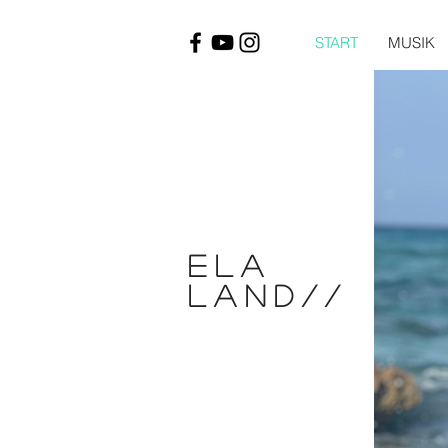
START
MUSIK
ELA
Land//